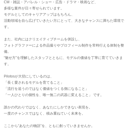
CM・雑誌・アパレル・ショー・広告・ドラマ・映画など、
多様な案件が日々寄せられています。
モデルとしてのキャリアアップはもちろん、
活動領域を自ら広げていきたい方にとって、大きなチャンスに満ちた環境で
す。
また、社内にはクリエイティブチームを併設し、
フォトグラファーによる作品撮りやプロフィール制作を常時行える体制を整
備。
“魅せ方”を理解したスタッフとともに、モデルの価値を丁寧に育てていきま
す。
Pilotosが大切にしているのは、
「長く愛されるモデルを育てること」
「流行を追うのではなく価値をつくる側になること」
「一人ひとりの個性を、唯一無二の武器に変えること」 です。
誰かの代わりではなく、あなたにしかできない表現を。
一度のチャンスではなく、積み重ねていく未来を。
ここから“あなたの物語”を、ともに創っていきませんか。