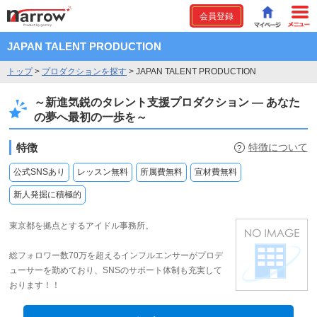
会員登録
JAPAN TALENT PRODUCTION
トップ
>
プロダクションを探す
>
JAPAN TALENT PRODUCTION
～新進気鋭のタレント支援プロダクション ― あなた
の夢へ最初の一歩を～
特徴
特徴について
?
公式SNSあり
レッスン無料
所属費無料
宣材費無料
新人発掘に積極的
東京都を拠点とするアイドル事務所。
総フォロワー数70万を超えるインフルエンサーがプロデ
ューサーを勤めており、SNSのサポート体制も充実して
おります！！