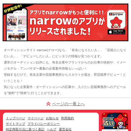
オーディションサイト narrow(ナロー)なら、「有名になりたい人」、「芸能人になり
たい人」、「デビューしたい人」にピッタリの情報が見つかります。
通常のオーディション以外にも、有名企業やブランドからのお仕事の依頼や、イメー
ジモデル・アンバサダー募集の企業案件情報もいっぱい！
登録するだけで、有名企業や芸能事務所からスカウトが届き、即芸能界デビュー！と
いうことも！
気になった企業案件・オーディションへの応募や、入りたい芸能事務所へのアピール
を"無料"で"簡単"に行うことができます。
ページの一番上へ
トップページ
マイページ
お知らせ
利用規約
サイトマップ
プライバシーポリシー
特定商取引法に基づく表記
ヘルプ
運営会社