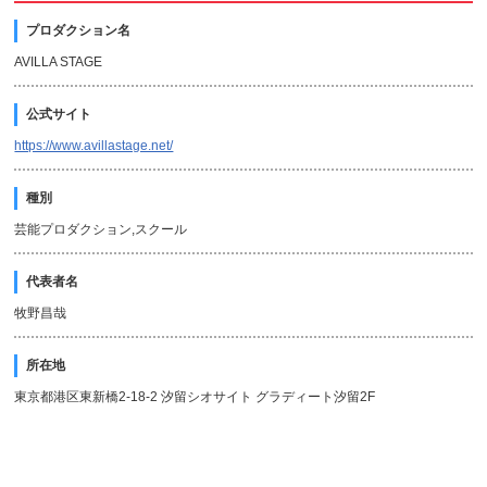
プロダクション名
AVILLA STAGE
公式サイト
https://www.avillastage.net/
種別
芸能プロダクション,スクール
代表者名
牧野昌哉
所在地
東京都港区東新橋2-18-2 汐留シオサイト グラディート汐留2F