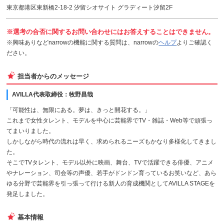
東京都港区東新橋2-18-2 汐留シオサイト グラディート汐留2F
※選考の合否に関するお問い合わせにはお答えすることはできません。
※興味ありなどnarrowの機能に関する質問は、narrowの
ヘルプ
よりご確認く
ださい。
担当者からのメッセージ
AVILLA代表取締役：牧野昌哉
「可能性は、無限にある。夢は、きっと開花する。」
これまで女性タレント、モデルを中心に芸能界でTV・雑誌・Web等で頑張っ
てまいりました。
しかしながら時代の流れは早く、求められるニーズもかなり多様化してきまし
た。
そこでTVタレント、モデル以外に映画、舞台、TVで活躍できる俳優、アニメ
やナレーション、司会等の声優、若手がドンドン育っているお笑いなど、あら
ゆる分野で芸能界を引っ張って行ける新人の育成機関としてAVILLA STAGEを
発足しました。
基本情報