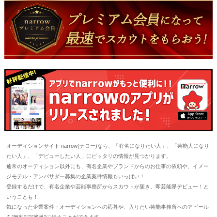
オーディションサイト narrow(ナロー)なら、「有名になりたい人」、「芸能人になり
たい人」、「デビューしたい人」にピッタリの情報が見つかります。
通常のオーディション以外にも、有名企業やブランドからのお仕事の依頼や、イメー
ジモデル・アンバサダー募集の企業案件情報もいっぱい！
登録するだけで、有名企業や芸能事務所からスカウトが届き、即芸能界デビュー！と
いうことも！
気になった企業案件・オーディションへの応募や、入りたい芸能事務所へのアピール
を"無料"で"簡単"に行うことができます。