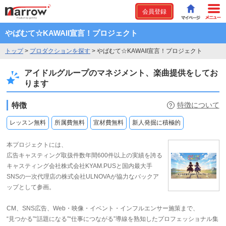
会員登録
やばむて☆KAWAII宣言！プロジェクト
トップ
>
プロダクションを探す
>
やばむて☆KAWAII宣言！プロジェクト
アイドルグループのマネジメント、楽曲提供をしてお
ります
特徴
特徴について
?
レッスン無料
所属費無料
宣材費無料
新人発掘に積極的
本プロジェクトには、
広告キャスティング取扱件数年間600件以上の実績を誇る
キャスティング会社株式会社KYAM.PUSと国内最大手
SNSの一次代理店の株式会社ULNOVAが協力なバックア
ップとして参画。
CM、SNS広告、Web・映像・イベント・インフルエンサー施策まで、
“見つかる”“話題になる”“仕事につながる”導線を熟知したプロフェッショナル集