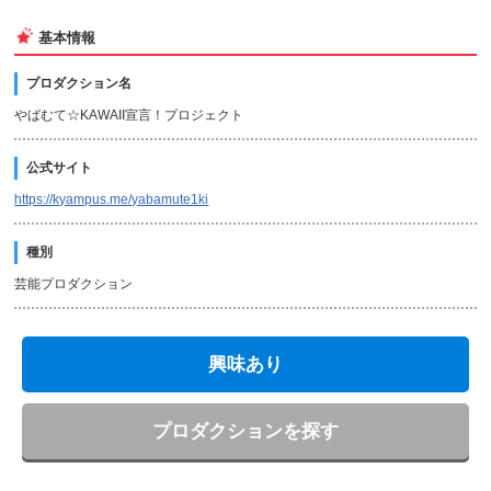
基本情報
プロダクション名
やばむて☆KAWAII宣言！プロジェクト
公式サイト
https://kyampus.me/yabamute1ki
種別
芸能プロダクション
興味あり
プロダクションを探す