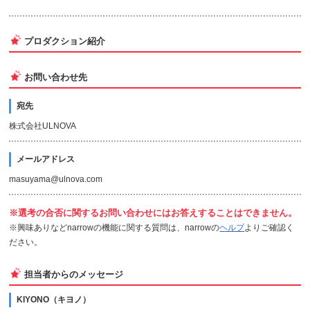
視覚表現の第一線に立ちながら、
プロダクション紹介
自身の楽曲でYouTube再生数150,000回以上を記
録するなど、多方面の実績を誇る。
お問い合わせ先
宛先
株式会社ULNOVA
メールアドレス
masuyama@ulnova.com
※選考の合否に関するお問い合わせにはお答えすることはできません。
※興味ありなどnarrowの機能に関する質問は、narrowの
ヘルプ
よりご確認く
ださい。
担当者からのメッセージ
KIYONO（キヨノ）