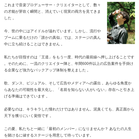
これまで音楽プロデューサー・クリエイターとして、数々
の才能が芽吹く瞬間と、消えていく現実の両方を見てきま
した 。
今、世の中にはアイドルが溢れています。しかし、流行や
ブームに乗るだけの「誰かの真似」では、ステージの真ん
中に立ち続けることはできません 。
私たちが目指すのは「王道」をもう一度、時代の最前線へ押し上げることです
。そのために、一流のクリエイター陣と、年間600件以上の広告案件を手掛け
る企業など強力なバックアップ体制を整えました 。
歌、ダンス、ビジュアル、そして広告やメディアへの露出 。あらゆる角度か
らあなたの可能性を最大化し、「名前を知らない人がいない」存在へと引き上
げる準備はできています 。
必要なのは、キラキラした憧れだけではありません。泥臭くても、真正面から
天下を獲りにいく覚悟です 。
この夏、私たちと一緒に「最初のメンバー」になりませんか？ あなたの人生
を賭けるに値するステージを用意して待っています。