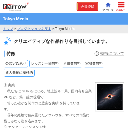
会員登録
Tokyo Media
トップ
>
プロダクションを探す
>
Tokyo Media
クリエイティブな作品作りを目指しています。
特徴
特徴について
?
公式SNSあり
レッスン一部無料
所属費無料
宣材費無料
新人発掘に積極的
① 実績
私たちは NHK をはじめ、地上波キー局、国内有名企業
VP など、第一線の現場で
培った確かな制作力と豊富な実績 を持っていま
す。
長年の経験で積み重ねたノウハウを、すべての作品に
惜しみなく注ぎ込みます。
② エンターテインメント性