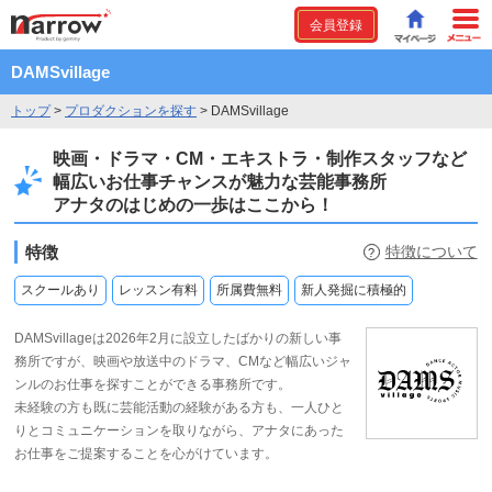
会員登録
DAMSvillage
トップ
>
プロダクションを探す
>
DAMSvillage
映画・ドラマ・CM・エキストラ・制作スタッフなど
幅広いお仕事チャンスが魅力な芸能事務所
アナタのはじめの一歩はここから！
特徴
特徴について
?
スクールあり
レッスン有料
所属費無料
新人発掘に積極的
DAMSvillageは2026年2月に設立したばかりの新しい事
務所ですが、映画や放送中のドラマ、CMなど幅広いジャ
ンルのお仕事を探すことができる事務所です。
未経験の方も既に芸能活動の経験がある方も、一人ひと
りとコミュニケーションを取りながら、アナタにあった
お仕事をご提案することを心がけています。