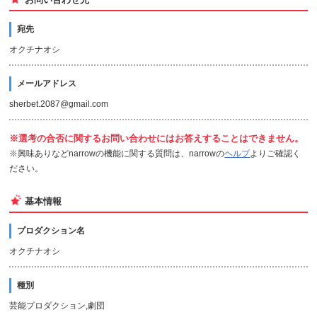
宛先
オクチナオシ
メールアドレス
sherbet.2087@gmail.com
※選考の合否に関するお問い合わせにはお答えすることはできません。
※興味ありなどnarrowの機能に関する質問は、narrowの
ヘルプ
よりご確認く
ださい。
基本情報
プロダクション名
オクチナオシ
種別
芸能プロダクション,劇団