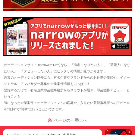
オーディションサイト narrow(ナロー)なら、「有名になりたい人」、「芸能人になり
たい人」、「デビューしたい人」にピッタリの情報が見つかります。
通常のオーディション以外にも、有名企業やブランドからのお仕事の依頼や、イメー
ジモデル・アンバサダー募集の企業案件情報もいっぱい！
登録するだけで、有名企業や芸能事務所からスカウトが届き、即芸能界デビュー！と
いうことも！
気になった企業案件・オーディションへの応募や、入りたい芸能事務所へのアピール
を"無料"で"簡単"に行うことができます。
ページの一番上へ