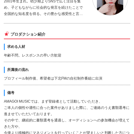
2001年生まれ。幼少期よりSNSで広く注目を集
プを率いたのち、2026年よりソロ歌手としての活
め、子どもながらに社会的な発言を続けたことで
動を本格始動させる。
全国的な知名度を得る。その豊かな感受性と言語
表現力を活かし、女優活動へと本格的にキャリア
ラジオでは下北FMにて「飛び出せ！宝石娘学園」
をシフト。
のMCを務めたほか、冠番組「林里咲の明日も晴れ
ドラマ・映画・再現ドラマ・舞台と幅広いジャン
るかな？」ではメインパーソナリティとして、そ
プロダクション紹介
ルで出演実績を重ね、確かな演技力と独自の存在
の親しみやすい人柄と豊かな言葉の感性を発揮。
感で高い評価を得る。特に映像作品においては、
誕生日は2月10日。
求める人材
感情の機微を丁寧に表現する演技スタイルが定
年齢不問。レスポンスの早い方歓迎
評。若年層から中高年層まで幅広い認知度を持
ち、キャスティングの訴求力も高い。
所属後の流れ
現在はオフィスあまごいに所属し、女優を中心と
した活動を展開中。
プロフィール制作後、希望者は下北FMの自社制作番組に出演
備考
AMAGOI MUSICでは、まず登録者として活動していただき、
ご本人の個性や適性に合った案件がありました際に、ご連絡のうえ書類選考に
進ませていただいております。
その中で、継続的に書類選考を通過し、オーディションへの参加機会が増えて
きた方や、
今後より積極的にマネジメントを行っていくことが望ましいと判断した方につ