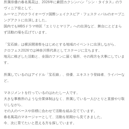
所属俳優の春名風花は、2026年に劇団カクシンハン『シン・タイタス』のラ
ヴィニア役として、
ルーマニアのクライオーヴァ国際シェイクスピア・フェスティバルのオープニ
ングアクトに出演しました。
国内でもMBSドラマ特区『エミリとマリア』への出演など、舞台にとどまら
ず活動の場を広げています。
「宝石娘」は横浜開港祭をはじめとする地域のイベントに出演しながら、
クロフェス2026では神奈川県代表としてステージに立ちます。
地元に根ざした活動と、全国のファンに届く場所、その両方を大事にしていま
す。
所属しているのはアイドル「宝石娘」、俳優、エキストラ登録者、ライバーな
ど。
マネジメントを行っているのはわたし一人です。
大きな事務所のような分業体制はなく、所属している一人ひとりと直接やり取
りしながら、
その人のペースや目標に合わせて活動を組み立てています。
春名風花のマネージャーとして、活動を初期から見てきました。
今、次に育てたいと思える方を探しています。