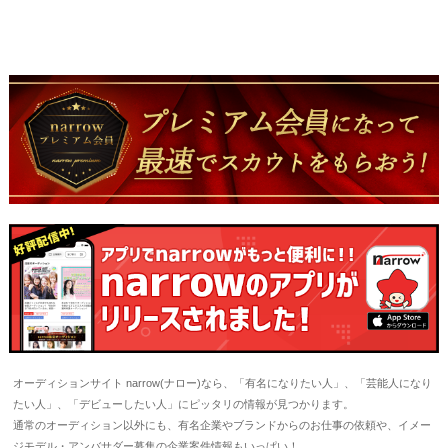
オーディションサイト narrow(ナロー)なら、「有名になりたい人」、「芸能人になり
たい人」、「デビューしたい人」にピッタリの情報が見つかります。
通常のオーディション以外にも、有名企業やブランドからのお仕事の依頼や、イメー
ジモデル・アンバサダー募集の企業案件情報もいっぱい！