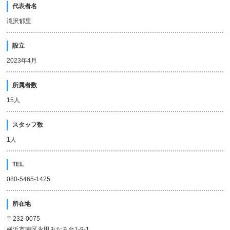
代表者名
滝沢郁里
設立
2023年4月
所属者数
15人
スタッフ数
1人
TEL
080-5465-1425
所在地
〒232-0075
横浜市南区永田みなみ台1-9-1