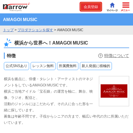
会員登録
AMAGOI MUSIC
トップ
>
プロダクションを探す
>
AMAGOI MUSIC
横浜から世界へ！AMAGOI MUSIC
特徴
特徴について
?
公式SNSあり
レッスン無料
所属費無料
新人発掘に積極的
横浜を拠点に、俳優・タレント・アーティストのマネジ
メントをしているAMAGOI MUSICです。
横浜ご当地アイドル「宝石娘」の運営を軸に、舞台、映
像、ラジオ、配信と、
活動のジャンルにはこだわらず、その人に合った形を一
緒に探しています。
募集は年齢不問です。子役からシニアの方まで、幅広い年代の方に所属いただ
いています。