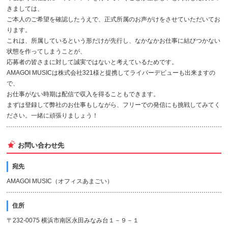
きましては、
ご本人のご希望を確認したうえで、正式所属のお声がけをさせていただいてお
ります。
これは、所属しているという形だけが先行し、なかなかお仕事に結びつかない
状態を作ってしまうことが、
応募者の皆さまに対して誠実ではないと考えているためです。
AMAGOI MUSICは株式会社321様と提携してライバーデビューも出来ますの
で、
お仕事がない時期は配信で収入を得ることもできます。
まずは登録して弊社のお仕事もしながら、フリーでの発信にも挑戦してみてく
ださい。一緒に頑張りましょう！
お問い合わせ先
宛先
AMAGOI MUSIC（オフィスあまごい）
住所
〒232-0075 横浜市南区永田みなみ台１－９－１