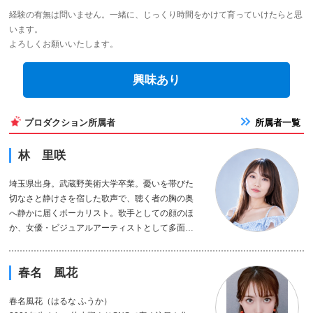
経験の有無は問いません。一緒に、じっくり時間をかけて育っていけたらと思
います。
よろしくお願いいたします。
興味あり
プロダクション所属者
所属者一覧
林 里咲
埼玉県出身。武蔵野美術大学卒業。憂いを帯びた
切なさと静けさを宿した歌声で、聴く者の胸の奥
へ静かに届くボーカリスト。歌手としての顔のほ
か、女優・ビジュアルアーティストとして多面的
な表現活動を展開している。
春名 風花
2024年6月6日、横浜ご当地アイドルグループ「宝
石娘」のリーダーとして東京ドームシティホール
春名風花（はるな ふうか）
（2,400席）にてデビュー。二年間にわたりグルー