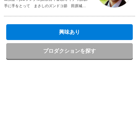
手に手をとって まさしのズンドコ節 田原城山
草枕 [CDアルバム]石原まさしNHKラジオ歌謡を唄
う 石原まさし昭和歌謡を唄う [テレビ]新BS日本
のうた 未来へつなぐにっぽんの歌魂 令和歌謡
興味あり
塾 NHKのど自慢
プロダクションを探す