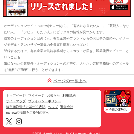
オーディションサイト narrow(ナロー)なら、「有名になりたい人」、「芸能人になり
たい人」、「デビューしたい人」にピッタリの情報が見つかります。
通常のオーディション以外にも、有名企業やブランドからのお仕事の依頼や、イメー
ジモデル・アンバサダー募集の企業案件情報もいっぱい！
登録するだけで、有名企業や芸能事務所からスカウトが届き、即芸能界デビュー！と
いうことも！
気になった企業案件・オーディションへの応募や、入りたい芸能事務所へのアピール
を"無料"で"簡単"に行うことができます。
ページの一番上へ
トップページ
マイページ
お知らせ
利用規約
サイトマップ
プライバシーポリシー
特定商取引法に基づく表記
ヘルプ
運営会社
narrowの掲載をご検討の方へ
©2026
オーディションサイトnarrow（ナロー）