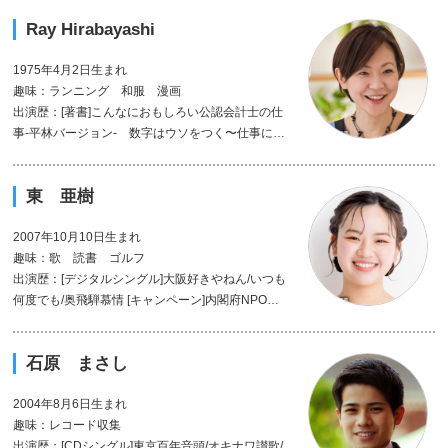
Ray Hirabayashi
1975年4月2日生まれ
趣味：ランニング 和服 漫画
出演歴：[著書]こんなにおもしろい公認会計士の仕
事-平林バージョン- 数字はウソをつく〜仕事に使
える会計入門〜 相続はおそろしい [CDシングル]
セミの唄 [CDアルバム]ねえ/イキアタリバッチリ
東 亜樹
お疲れさんでまた明日 [連載]日経マネー・10分で
わかる外国企業の決算書
2007年10月10日生まれ
趣味：歌 読書 ゴルフ
出演歴：[デジタルシングル]大阪好きやねん/いつも
何度でも/奥飛騨慕情 [キャンペーン]内閣府NPO法
人後世日本推進機構特命大使
石原 まさし
2004年8月6日生まれ
趣味：レコード収集
出演歴：[CDシングル]東京百年音頭/オキナワ讃歌/