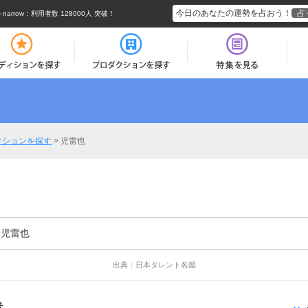
今日のあなたの運勢を占おう！
占
rrow
：利用者数 128000人 突破！
クションを探す
>
児雷也
児雷也
出典：日本タレント名鑑
者