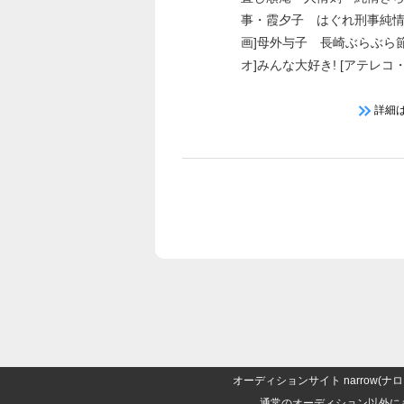
事・霞夕子 はぐれ刑事純情派
画]母外与子 長崎ぶらぶら節
オ]みんな大好き! [アテレコ
王の顔 三銃士 [WEBドラマ]
ンの恋
詳細
オーディションサイト narrow
通常のオーディション以外に