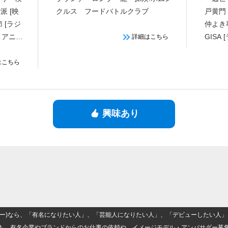
 [映
クルス フードバトルクラブ
戸黄門
 [ラジ
仲よき
・アニメ]
GISA
詳細はこちら
100シー
フラッ
はこちら
興味あり
(ナロー)なら、「有名になりたい人」、「芸能人になりたい人」、「デビューしたい
も、有名企業やブランドからのお仕事の依頼や、イメージモデル・アンバサダー募