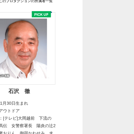
このプロダクションの所属者一覧
石沢 徹
年1月30日生まれ
アウトドア
：[テレビ]大岡越前 下流の
馬伝 女警察署長 陽炎の辻2
おりん 御宿かわせみ 水