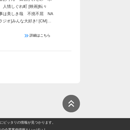
 人情しぐれ町 [映画]転々
事は美しき哉 不撓不屈 NA
 [ラジオ]みんな大好き! [CM]ア
ク 東京シティ競馬
詳細はこちら
人」にピッタリの情報が見つかります。
集の企業案件情報もいっぱい！