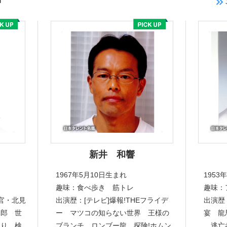
新井 和響
1967年5月10日生まれ
1953
趣味：食べ歩き 筋トレ
趣味：
官・北見
出演歴：[テレビ]爆報!THEフライデ
出演歴
三郎 世
ー マツコの知らない世界 王様の
宴 龍
らり 検
ブランチ ロンブー龍 探険!ホムン
逃亡者