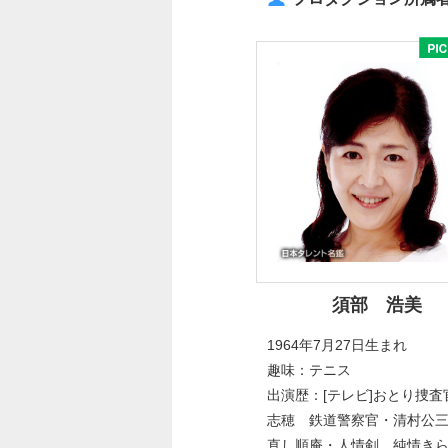
須部 浩美
1964年7月27日生まれ
趣味：テニス
出演歴：[テレビ]おとり捜査
志穂 鉄道警察官・清村公
直し順庵・人情剣 純情き