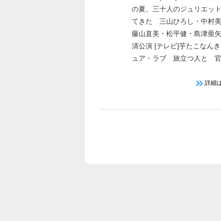
の夏、三十人のジュリエッ
てきた 三山ひろし・中村
藤山直美・松平健・島津亜
清公演 [テレビ]芋たこなん
ュア・ラブ 旅立つ人と 
の夏 京、ふたり 江戸を
詳細