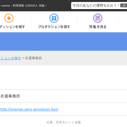
今日のあなたの運勢を占おう！
占
rrow
：利用者数 128000人 突破！
クションを探す
>
衣通事務所
衣通事務所
http://orange.zero.jp/sotoori.lion/
出典：日本タレント名鑑