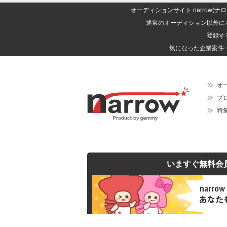
オーディションサイト narrow
通常のオーディション以外に
登録す
気になった企業案件
オ
プ
特
いますぐ無料会