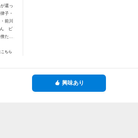
トが還っ
美律子・
矢・前川
きん ピ
官僚たち
斬る
はこちら
興味あり