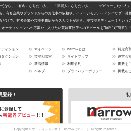
(ナロー)なら、「有名になりたい人」、「芸能人になりたい人」、「デビューしたい
も、有名企業やブランドからのお仕事の依頼や、イメージモデル・アンバサダー募
るだけで、有名企業や芸能事務所からスカウトが届き、即芸能界デビュー！という
・オーディションへの応募や、入りたい芸能事務所へのアピールを"無料"で"簡単"に
ーディション
マイページ
narrowとは
特定商
ロダクション
芸能相談室
サイトマップ
運営会
集
新着情報
利用規約
掲載を
ヘルプ
プライバシーポリシー
掲載を
員登録！
初
Copyright ©
オーディションサイトnarrow（ナロー）
All rights reserved.