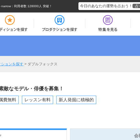
今日のあなたの運勢を占おう！
占
rrow
：利用者数 128000人 突破！
クションを探す
>
ダブルフォックス
素敵なモデル・俳優を募集！
属費無料
レッスン有料
新人発掘に積極的
会
プ