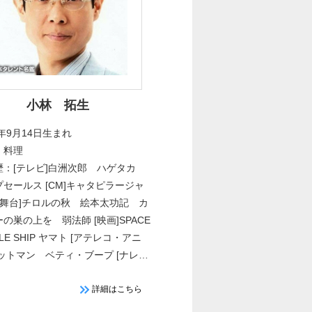
小林 拓生
6年9月14日生まれ
：料理
歴：[テレビ]白洲次郎 ハゲタカ
セールス [CM]キャタピラージャ
 [舞台]チロルの秋 絵本太功記 カ
の巣の上を 弱法師 [映画]SPACE
TLE SHIP ヤマト [アテレコ・アニ
バットマン ベティ・ブープ [ナレー
ン]タカラレーベン 味の素
詳細はこちら