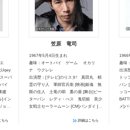
笠原 竜司
1967年5月4日生まれ
196
エ
趣味：オートバイ ゲーム オカリ
趣味
Uqey
ナ ウクレレ
出演
スーパ
出演歴：[テレビ]のりスタ! 真田丸 精
トップ
バイ
霊の守り人 軍師官兵衛 [映画]銀魂 無
パン
東建
限の住人 土竜の唄 藁の盾 [舞台]ピー
ッコー
ル]イン
ターパン レディ・べス 鬼切姫 美少
BAT
ジョー
女戦士セーラームーン [CM]バンダイ [ア
メ]
テレコ・アニメ]テニスの王子様 こち
ショ
ら葛飾区亀有公園前派出所
こちら
詳細はこちら