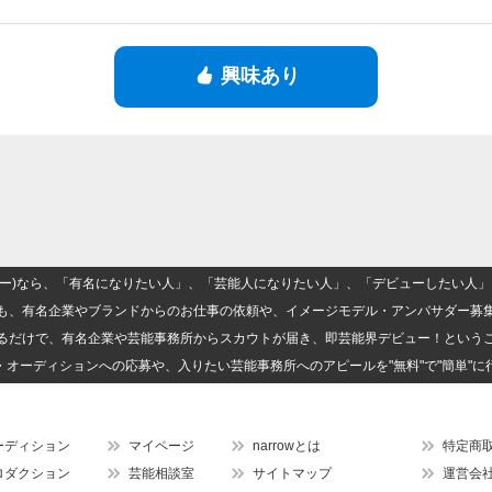
興味あり
(ナロー)なら、「有名になりたい人」、「芸能人になりたい人」、「デビューしたい
も、有名企業やブランドからのお仕事の依頼や、イメージモデル・アンバサダー募
るだけで、有名企業や芸能事務所からスカウトが届き、即芸能界デビュー！という
・オーディションへの応募や、入りたい芸能事務所へのアピールを"無料"で"簡単"に
ーディション
マイページ
narrowとは
特定商
ロダクション
芸能相談室
サイトマップ
運営会