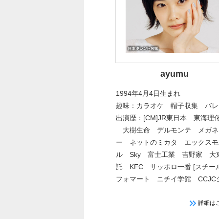
ayumu
1994年4月4日生まれ
趣味：カラオケ 帽子収集 バレ
出演歴：[CM]JR東日本 東海理化
大樹生命 デルモンテ メガネ
ー ネットのミカタ エックスモ
ル Sky 富士工業 吉野家 大
託 KFC サッポロ一番 [スチー
フォマート ニチイ学館 CCJC
ジア [映画]生理ちゃん
詳細は