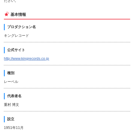
ださい。
基本情報
プロダクション名
キングレコード
公式サイト
http://www.kingrecords.co.jp
種別
レーベル
代表者名
重村 博文
設立
1951年11月