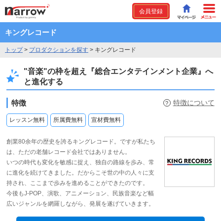
会員登録
キングレコード
トップ
>
プロダクションを探す
>
キングレコード
"音楽"の枠を超え『総合エンタテインメント企業』へ
と進化する
特徴
特徴について
?
レッスン無料
所属費無料
宣材費無料
創業80余年の歴史を誇るキングレコード。ですが私たち
は、ただの老舗レコード会社ではありません。
いつの時代も変化を敏感に捉え、独自の路線を歩み、常
に進化を続けてきました。だからこそ世の中の人々に支
持され、ここまで歩みを進めることができたのです。
今後もJ-POP、演歌、アニメーション、民族音楽など幅
広いジャンルを網羅しながら、発展を遂げていきます。