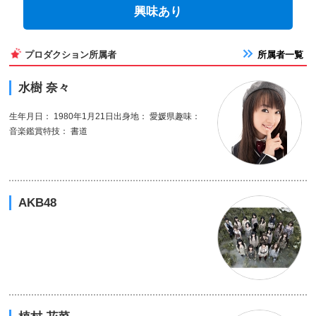
興味あり
プロダクション所属者
所属者一覧
水樹 奈々
生年月日： 1980年1月21日出身地： 愛媛県趣味：
音楽鑑賞特技： 書道
AKB48