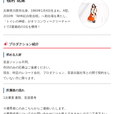
植村 花菜
兵庫県川西市出身。1983年1月4日生まれ。A型。
2010年「NHK紅白歌合戦」へ初出場を果たし、
「トイレの神様」がオリコンウィークリーチャー
トで2週連続の1位を獲得！
プロダクション紹介
求める人材
音楽ジャンル不問。
作詞のみの応募はご遠慮ください。
現在、特定のレコード会社、プロダクション、音楽出版社等との間で契約をし
ていない方に限ります。
所属後の流れ
1次審査:書類、音源選考
※優秀者にのみこちらからご連絡いたします。
※審査経過についてのお問い合わせにはお答えできませんのでご了承下さい。