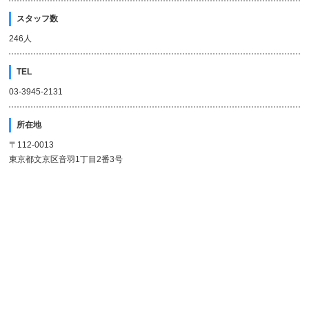
スタッフ数
246人
TEL
03-3945-2131
所在地
〒112-0013
東京都文京区音羽1丁目2番3号