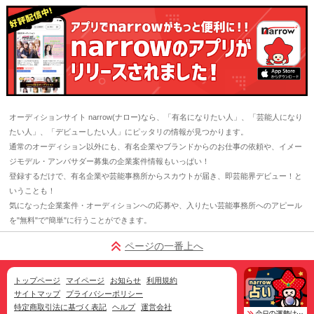
オーディションサイト narrow(ナロー)なら、「有名になりたい人」、「芸能人になり
たい人」、「デビューしたい人」にピッタリの情報が見つかります。
通常のオーディション以外にも、有名企業やブランドからのお仕事の依頼や、イメー
ジモデル・アンバサダー募集の企業案件情報もいっぱい！
登録するだけで、有名企業や芸能事務所からスカウトが届き、即芸能界デビュー！と
いうことも！
気になった企業案件・オーディションへの応募や、入りたい芸能事務所へのアピール
を"無料"で"簡単"に行うことができます。
ページの一番上へ
トップページ
マイページ
お知らせ
利用規約
サイトマップ
プライバシーポリシー
特定商取引法に基づく表記
ヘルプ
運営会社