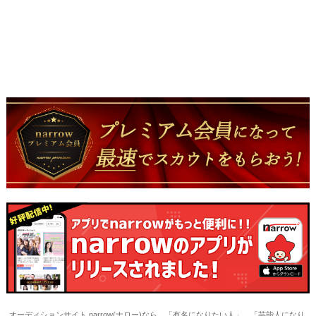
オーディションサイト narrow(ナロー)なら、「有名になりたい人」、「芸能人になり