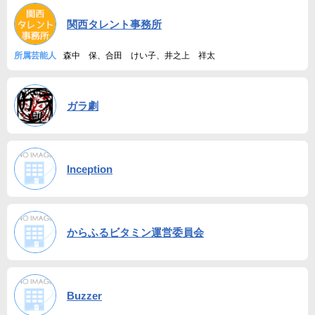
関西タレント事務所
所属芸能人
森中 保、合田 けい子、井之上 祥太
ガラ劇
Inception
からふるビタミン運営委員会
Buzzer