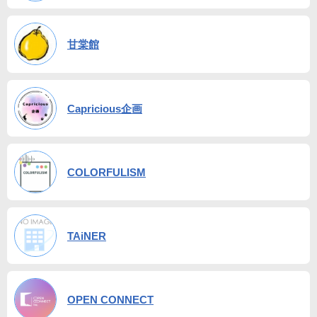
甘棠館
Capricious企画
COLORFULISM
TAiNER
OPEN CONNECT