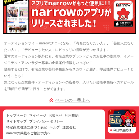
オーディションサイト narrow(ナロー)なら、「有名になりたい人」、「芸能人になり
たい人」、「デビューしたい人」にピッタリの情報が見つかります。
通常のオーディション以外にも、有名企業やブランドからのお仕事の依頼や、イメー
ジモデル・アンバサダー募集の企業案件情報もいっぱい！
登録するだけで、有名企業や芸能事務所からスカウトが届き、即芸能界デビュー！と
いうことも！
気になった企業案件・オーディションへの応募や、入りたい芸能事務所へのアピール
を"無料"で"簡単"に行うことができます。
ページの一番上へ
トップページ
マイページ
お知らせ
利用規約
サイトマップ
プライバシーポリシー
特定商取引法に基づく表記
ヘルプ
運営会社
narrowの掲載をご検討の方へ