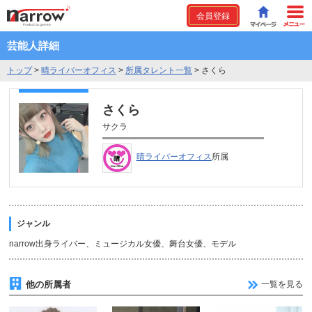
会員登録
芸能人詳細
トップ
>
晴ライバーオフィス
>
所属タレント一覧
>
さくら
さくら
サクラ
晴ライバーオフィス
所属
ジャンル
narrow出身ライバー、ミュージカル女優、舞台女優、モデル
他の所属者
一覧を見る