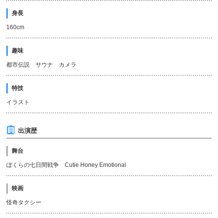
身長
160cm
趣味
都市伝説 サウナ カメラ
特技
イラスト
出演歴
舞台
ぼくらの七日間戦争 Cutie Honey Emotional
映画
怪奇タクシー