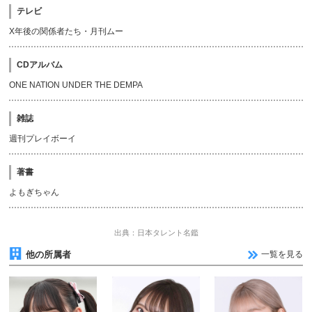
テレビ
X年後の関係者たち・月刊ムー
CDアルバム
ONE NATION UNDER THE DEMPA
雑誌
週刊プレイボーイ
著書
よもぎちゃん
出典：日本タレント名鑑
他の所属者
一覧を見る