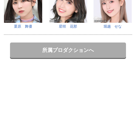
栗原 舞優
星咲 花那
堀越 せな
所属プロダクションへ