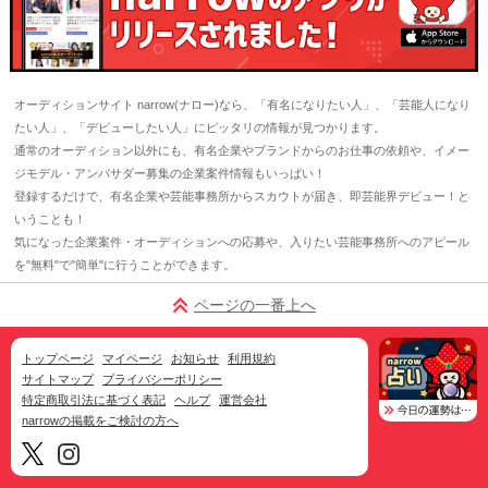
オーディションサイト narrow(ナロー)なら、「有名になりたい人」、「芸能人になり
たい人」、「デビューしたい人」にピッタリの情報が見つかります。
通常のオーディション以外にも、有名企業やブランドからのお仕事の依頼や、イメー
ジモデル・アンバサダー募集の企業案件情報もいっぱい！
登録するだけで、有名企業や芸能事務所からスカウトが届き、即芸能界デビュー！と
いうことも！
気になった企業案件・オーディションへの応募や、入りたい芸能事務所へのアピール
を"無料"で"簡単"に行うことができます。
ページの一番上へ
トップページ
マイページ
お知らせ
利用規約
サイトマップ
プライバシーポリシー
特定商取引法に基づく表記
ヘルプ
運営会社
narrowの掲載をご検討の方へ