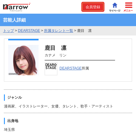
会員登録
芸能人詳細
トップ
>
DEARSTAGE
>
所属タレント一覧
>
鹿目 凛
鹿目 凛
カナメ リン
DEARSTAGE
所属
ジャンル
漫画家、イラストレーター、女優、タレント、歌手・アーティスト
出身地
埼玉県