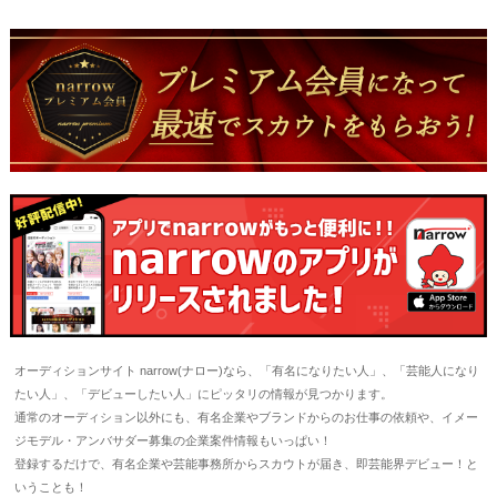
オーディションサイト narrow(ナロー)なら、「有名になりたい人」、「芸能人になり
たい人」、「デビューしたい人」にピッタリの情報が見つかります。
通常のオーディション以外にも、有名企業やブランドからのお仕事の依頼や、イメー
ジモデル・アンバサダー募集の企業案件情報もいっぱい！
登録するだけで、有名企業や芸能事務所からスカウトが届き、即芸能界デビュー！と
いうことも！