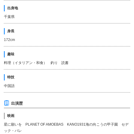
出身地
千葉県
身長
172cm
趣味
料理（イタリアン・和食） 釣り 読書
特技
中国語
出演歴
映画
星に願いを PLANET OF AMOEBAS KANO1931海の向こうの甲子園 セデ
ック・バレ