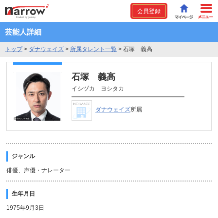
会員登録
芸能人詳細
トップ
>
ダナウェイズ
>
所属タレント一覧
>
石塚 義高
石塚 義高
イシヅカ ヨシタカ
ダナウェイズ
所属
ジャンル
俳優、声優・ナレーター
生年月日
1975年9月3日