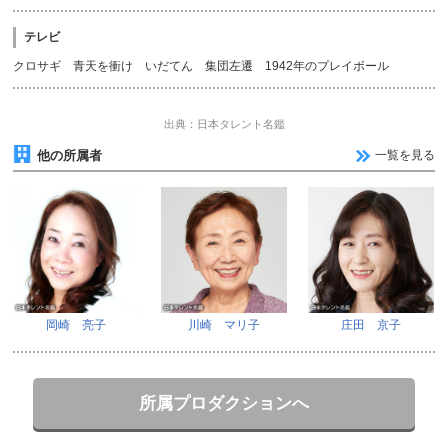
テレビ
クロサギ 青天を衝け いだてん 集団左遷 1942年のプレイボール
出典：日本タレント名鑑
他の所属者
一覧を見る
岡崎 亮子
川崎 マリ子
庄田 京子
所属プロダクションへ