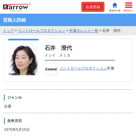
会員登録
芸能人詳細
トップ
>
コントロールプロダクション
>
所属タレント一覧
>
石井 澄代
石井 澄代
イシイ スミヨ
コントロールプロダクション
所属
ジャンル
女優
生年月日
1970年5月15日