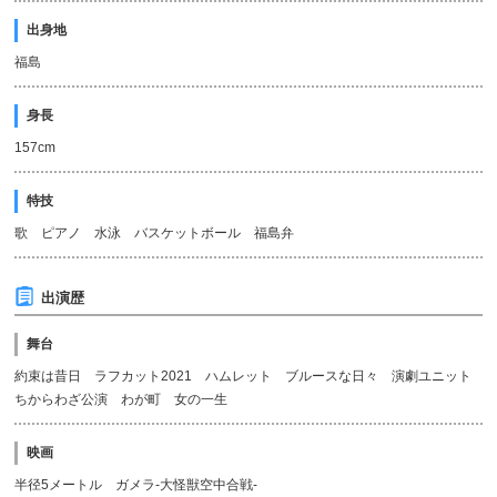
出身地
福島
身長
157cm
特技
歌 ピアノ 水泳 バスケットボール 福島弁
出演歴
舞台
約束は昔日 ラフカット2021 ハムレット ブルースな日々 演劇ユニット
ちからわざ公演 わが町 女の一生
映画
半径5メートル ガメラ-大怪獣空中合戦-