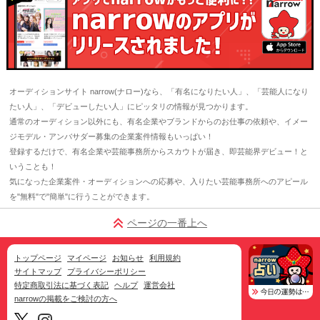
オーディションサイト narrow(ナロー)なら、「有名になりたい人」、「芸能人になり
たい人」、「デビューしたい人」にピッタリの情報が見つかります。
通常のオーディション以外にも、有名企業やブランドからのお仕事の依頼や、イメー
ジモデル・アンバサダー募集の企業案件情報もいっぱい！
登録するだけで、有名企業や芸能事務所からスカウトが届き、即芸能界デビュー！と
いうことも！
気になった企業案件・オーディションへの応募や、入りたい芸能事務所へのアピール
を"無料"で"簡単"に行うことができます。
ページの一番上へ
トップページ
マイページ
お知らせ
利用規約
サイトマップ
プライバシーポリシー
特定商取引法に基づく表記
ヘルプ
運営会社
narrowの掲載をご検討の方へ