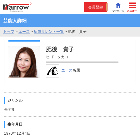
会員登録
芸能人詳細
トップ
>
エース
>
所属タレント一覧
>
肥後 貴子
肥後 貴子
ヒゴ タカコ
エース
所属
ジャンル
モデル
生年月日
1970年12月4日