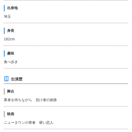
出身地
埼玉
身長
182cm
趣味
食べ歩き
出演歴
舞台
業者を待ちながら 怠け者の旅路
映画
ニュータウンの青春 硬い恋人