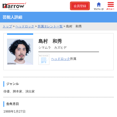
会員登録
芸能人詳細
トップ
>
ヘッドロック
>
所属タレント一覧
>
島村 和秀
島村 和秀
シマムラ カズヒデ
ヘッドロック
所属
ジャンル
俳優、脚本家、演出家
生年月日
1988年1月27日