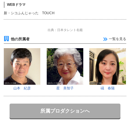
WEBドラマ
新・シコふんじゃった TOUCH
出典：日本タレント名鑑
他の所属者
一覧を見る
山本 紀彦
星 美智子
礒 春陽
所属プロダクションへ