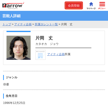
会員登録
芸能人詳細
トップ
>
アイティ企画
>
所属タレント一覧
>
片岡 丈
片岡 丈
カタオカ ジョウ
アイティ企画
所属
ジャンル
俳優
生年月日
1996年12月25日