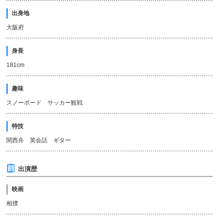
出身地
大阪府
身長
181cm
趣味
スノーボード サッカー観戦
特技
関西弁 英会話 ギター
出演歴
映画
相撲