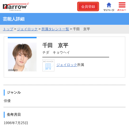
会員登録
芸能人詳細
トップ
>
ジェイロック
>
所属タレント一覧
>
千田 京平
千田 京平
チダ キョウヘイ
ジェイロック
所属
ジャンル
俳優
生年月日
1996年7月25日