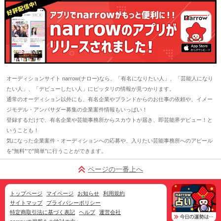
オーディションサイト narrow(ナロー)なら、「有名になりたい人」、「芸能人になり
たい人」、「デビューしたい人」にピッタリの情報が見つかります。
通常のオーディション以外にも、有名企業やブランドからのお仕事の依頼や、イメー
ジモデル・アンバサダー募集の企業案件情報もいっぱい！
登録するだけで、有名企業や芸能事務所からスカウトが届き、即芸能界デビュー！と
いうことも！
気になった企業案件・オーディションへの応募や、入りたい芸能事務所へのアピール
を"無料"で"簡単"に行うことができます。
ページの一番上へ
トップページ
マイページ
お知らせ
利用規約
サイトマップ
プライバシーポリシー
特定商取引法に基づく表記
ヘルプ
運営会社