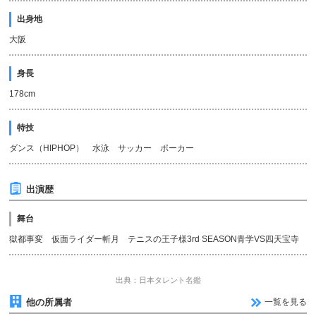
出身地
大阪
身長
178cm
特技
ダンス（HIPHOP） 水泳 サッカー ポーカー
出演歴
舞台
獄都事変 仮面ライダー斬月 テニスの王子様3rd SEASON青学VS四天宝寺
出典：日本タレント名鑑
他の所属者
一覧を見る