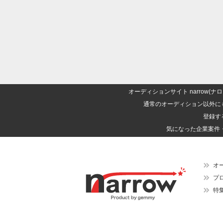
オーディションサイト narrow
通常のオーディション以外に
登録す
気になった企業案件
オ
プ
特