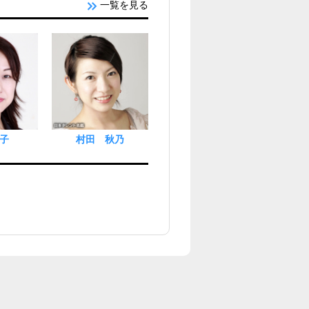
一覧を見る
子
村田 秋乃