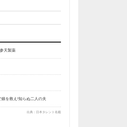
 参天製薬
で娘を救え!知らぬ二人の夫
出典：日本タレント名鑑