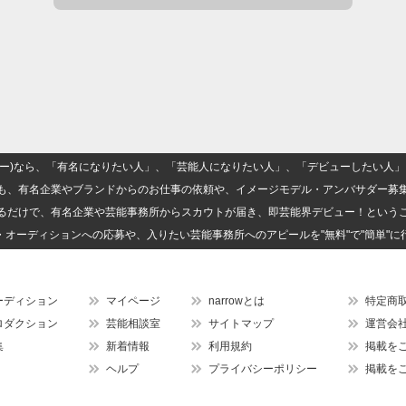
(ナロー)なら、「有名になりたい人」、「芸能人になりたい人」、「デビューしたい
も、有名企業やブランドからのお仕事の依頼や、イメージモデル・アンバサダー募
るだけで、有名企業や芸能事務所からスカウトが届き、即芸能界デビュー！という
・オーディションへの応募や、入りたい芸能事務所へのアピールを"無料"で"簡単"に
ーディション
マイページ
narrowとは
特定商
ロダクション
芸能相談室
サイトマップ
運営会
集
新着情報
利用規約
掲載を
ヘルプ
プライバシーポリシー
掲載を