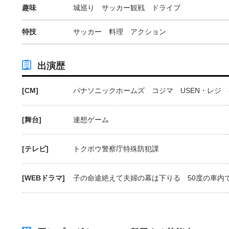
趣味
城巡り サッカー観戦 ドライブ
特技
サッカー 料理 アクション
出演歴
[CM]
パナソニックホームズ コジマ USEN・レジ
[舞台]
連想ゲーム
[テレビ]
トクボウ警察庁特殊防犯課
[WEBドラマ]
子の命途絶えて夫婦の幕は下りる 50度の車内