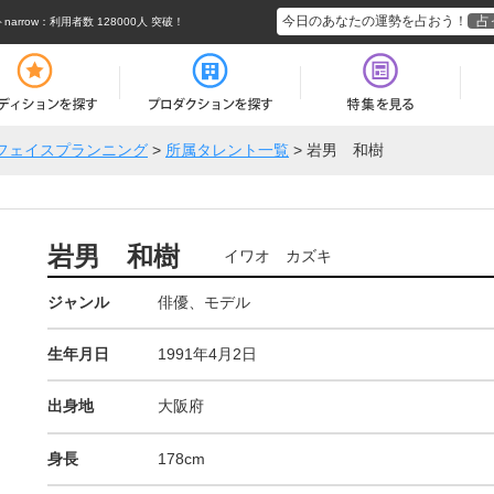
今日のあなたの運勢を占おう！
占
rrow
：利用者数 128000人 突破！
フェイスプランニング
>
所属タレント一覧
>
岩男 和樹
岩男 和樹
イワオ カズキ
ジャンル
俳優、モデル
生年月日
1991年4月2日
出身地
大阪府
身長
178cm