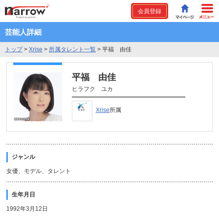
会員登録
芸能人詳細
トップ
>
Xrise
>
所属タレント一覧
>
平福 由佳
平福 由佳
ヒラフク ユカ
Xrise
所属
ジャンル
女優、モデル、タレント
生年月日
1992年3月12日