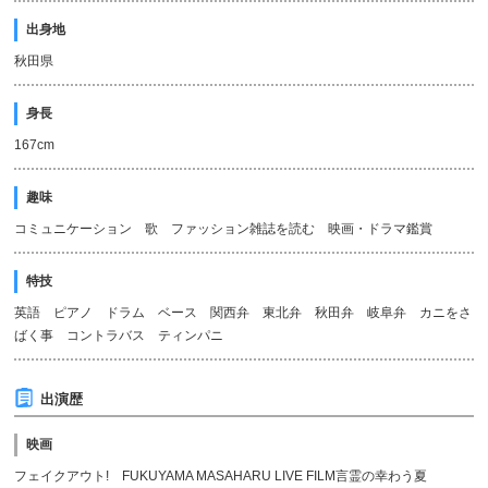
出身地
秋田県
身長
167cm
趣味
コミュニケーション 歌 ファッション雑誌を読む 映画・ドラマ鑑賞
特技
英語 ピアノ ドラム ベース 関西弁 東北弁 秋田弁 岐阜弁 カニをさ
ばく事 コントラバス ティンパニ
出演歴
映画
フェイクアウト! FUKUYAMA MASAHARU LIVE FILM言霊の幸わう夏