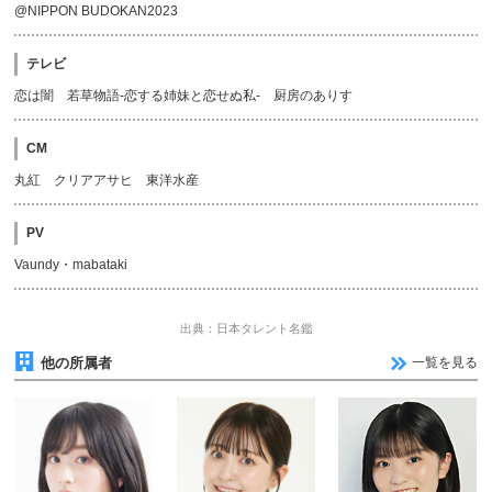
@NIPPON BUDOKAN2023
テレビ
恋は闇 若草物語-恋する姉妹と恋せぬ私- 厨房のありす
CM
丸紅 クリアアサヒ 東洋水産
PV
Vaundy・mabataki
出典：日本タレント名鑑
他の所属者
一覧を見る