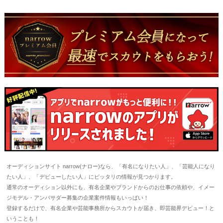
オーディションサイト narrow(ナロー)なら、「有名になりたい人」、「芸能人になり
たい人」、「デビューしたい人」にピッタリの情報が見つかります。
通常のオーディション以外にも、有名企業やブランドからのお仕事の依頼や、イメー
ジモデル・アンバサダー募集の企業案件情報もいっぱい！
登録するだけで、有名企業や芸能事務所からスカウトが届き、即芸能界デビュー！と
いうことも！