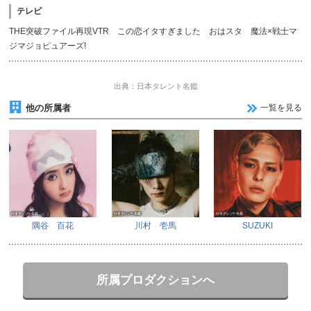
テレビ
THE突破ファイル再現VTR この恋イタすぎました おはスタ 魔法×戦士マ
ジマジョピュアーズ!
出典：日本タレント名鑑
他の所属者
一覧を見る
隅谷 百花
川村 壱馬
SUZUKI
所属プロダクションへ