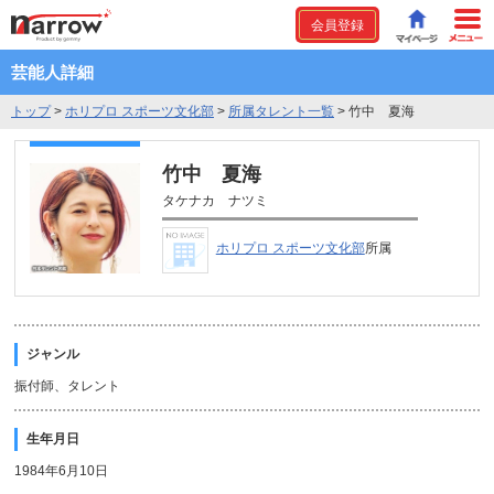
会員登録
芸能人詳細
トップ
>
ホリプロ スポーツ文化部
>
所属タレント一覧
>
竹中 夏海
竹中 夏海
タケナカ ナツミ
ホリプロ スポーツ文化部
所属
ジャンル
振付師、タレント
生年月日
1984年6月10日