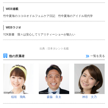
WEB連載
竹中夏海のココロオドルフェムケア日記 竹中夏海のアイドル現代学
WEBラジオ
Y2K新書 我々は安心してリアリティーショーが観たい
出典：日本タレント名鑑
他の所属者
一覧を見る
稲垣 飛鳥
森脇 良太
神谷 文乃