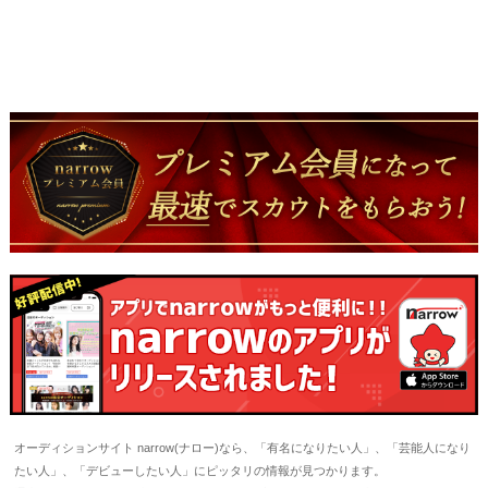
オーディションサイト narrow(ナロー)なら、「有名になりたい人」、「芸能人になり
たい人」、「デビューしたい人」にピッタリの情報が見つかります。