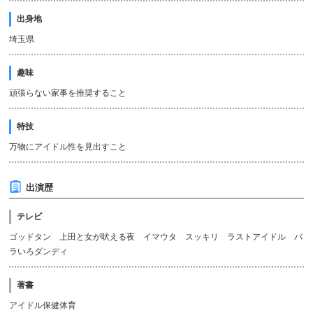
出身地
埼玉県
趣味
頑張らない家事を推奨すること
特技
万物にアイドル性を見出すこと
出演歴
テレビ
ゴッドタン 上田と女が吠える夜 イマウタ スッキリ ラストアイドル バ
ラいろダンディ
著書
アイドル保健体育