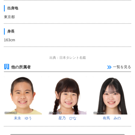
出身地
東京都
身長
163cm
出典：日本タレント名鑑
他の所属者
一覧を見る
末永 ゆう
星乃 ひな
有馬 みの