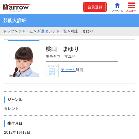
会員登録
芸能人詳細
トップ
>
チャーム
>
所属タレント一覧
>
桃山 まゆり
桃山 まゆり
モモヤマ マユリ
チャーム
所属
ジャンル
タレント
生年月日
2012年1月13日