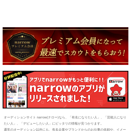
オーディションサイト narrow(ナロー)なら、「有名になりたい人」、「芸能人になり
たい人」、「デビューしたい人」にピッタリの情報が見つかります。
通常のオーディション以外にも、有名企業やブランドからのお仕事の依頼や、イメー