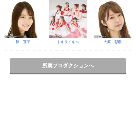
原 直子
トキヲイキル
大庭 彩歌
所属プロダクションへ