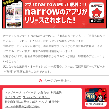
オーディションサイト narrow(ナロー)なら、「有名になりたい人」、「芸能人になり
たい人」、「デビューしたい人」にピッタリの情報が見つかります。
通常のオーディション以外にも、有名企業やブランドからのお仕事の依頼や、イメー
ジモデル・アンバサダー募集の企業案件情報もいっぱい！
登録するだけで、有名企業や芸能事務所からスカウトが届き、即芸能界デビュー！と
いうことも！
気になった企業案件・オーディションへの応募や、入りたい芸能事務所へのアピール
を"無料"で"簡単"に行うことができます。
ページの一番上へ
トップページ
マイページ
お知らせ
利用規約
サイトマップ
プライバシーポリシー
特定商取引法に基づく表記
ヘルプ
運営会社
narrowの掲載をご検討の方へ