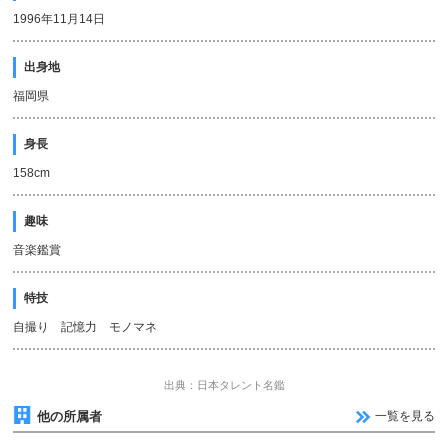
1996年11月14日
出身地
福岡県
身長
158cm
趣味
音楽鑑賞
特技
自撮り 記憶力 モノマネ
出典：日本タレント名鑑
他の所属者
一覧を見る