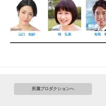
山口 知紗
柿 弘美
有馬 
所属プロダクションへ