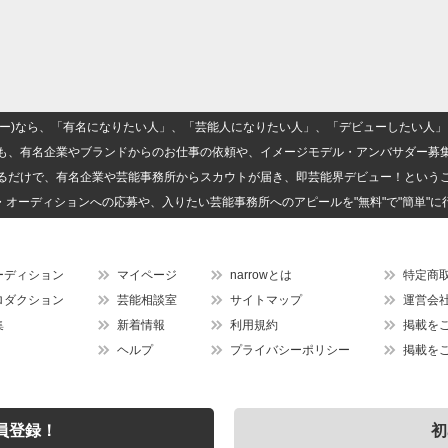
(ナロー)なら、「有名になりたい人」、「芸能人になりたい人」、「デビューしたい
も、有名企業やブランドからのお仕事の依頼や、イメージモデル・アンバサダー募
るだけで、有名企業や芸能事務所からスカウトが届き、即芸能界デビュー！という
・オーディションへの応募や、入りたい芸能事務所へのアピールを"無料"で"簡単"に
ーディション
マイページ
narrowとは
特定商
ロダクション
芸能相談室
サイトマップ
運営会
集
新着情報
利用規約
掲載を
ヘルプ
プライバシーポリシー
掲載を
員登録！
初