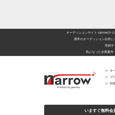
オーディションサイト narrow
通常のオーディション以外に
登録す
気になった企業案件
オ
プ
特
いますぐ無料会