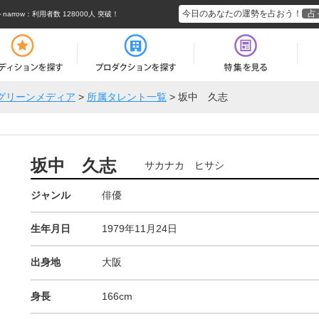
今日のあなたの運勢を占おう！
占
rrow
：利用者数 128000人 突破！
グリーンメディア
>
所属タレント一覧
>
坂中 久志
坂中 久志
サカナカ ヒサシ
ジャンル
俳優
生年月日
1979年11月24日
出身地
大阪
身長
166cm