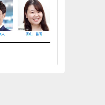
隼人
香山 裕香