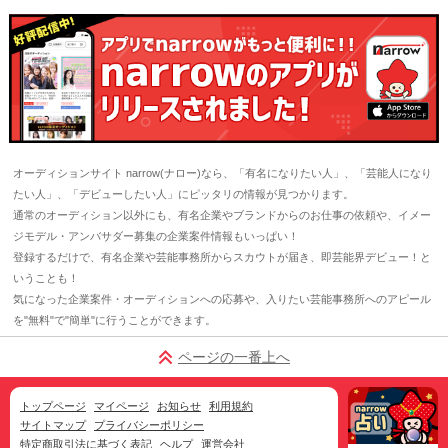
オーディションサイト narrow(ナロー)なら、「有名になりたい人」、「芸能人になり
たい人」、「デビューしたい人」にピッタリの情報が見つかります。
通常のオーディション以外にも、有名企業やブランドからのお仕事の依頼や、イメー
ジモデル・アンバサダー募集の企業案件情報もいっぱい！
登録するだけで、有名企業や芸能事務所からスカウトが届き、即芸能界デビュー！と
いうことも！
気になった企業案件・オーディションへの応募や、入りたい芸能事務所へのアピール
を"無料"で"簡単"に行うことができます。
ページの一番上へ
トップページ
マイページ
お知らせ
利用規約
サイトマップ
プライバシーポリシー
特定商取引法に基づく表記
ヘルプ
運営会社