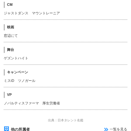
CM
ジャストダンス マウントレーニア
映画
窓辺にて
舞台
ゲズントハイト
キャンペーン
ミスiD ツノガール
VP
ノバルティスファーマ 厚生労働省
出典：日本タレント名鑑
他の所属者
一覧を見る