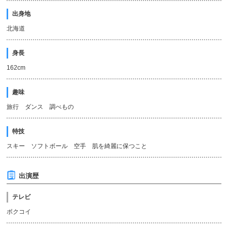
出身地
北海道
身長
162cm
趣味
旅行 ダンス 調べもの
特技
スキー ソフトボール 空手 肌を綺麗に保つこと
出演歴
テレビ
ボクコイ