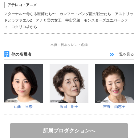
アテレコ・アニメ
マターナル〜母なる医師たち〜 カンフー・パンダ龍の戦士たち アストリッ
ドとラファエル2 アナと雪の女王 宇宙兄弟 モンスターズユニバーシテ
ィ コクリコ坂から
出典：日本タレント名鑑
他の所属者
一覧を見る
山田 里奈
塩田 朋子
吉野 由志子
所属プロダクションへ