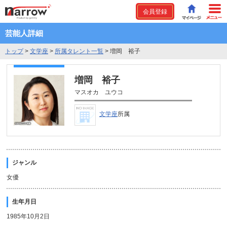
会員登録
芸能人詳細
トップ
>
文学座
>
所属タレント一覧
>
増岡 裕子
増岡 裕子
マスオカ ユウコ
文学座
所属
ジャンル
女優
生年月日
1985年10月2日