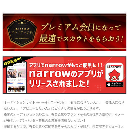
オーディションサイト narrow(ナロー)なら、「有名になりたい人」、「芸能人になり
たい人」、「デビューしたい人」にピッタリの情報が見つかります。
通常のオーディション以外にも、有名企業やブランドからのお仕事の依頼や、イメー
ジモデル・アンバサダー募集の企業案件情報もいっぱい！
登録するだけで、有名企業や芸能事務所からスカウトが届き、即芸能界デビュー！と