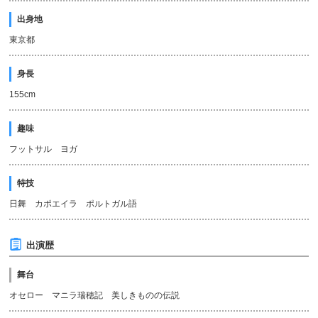
出身地
東京都
身長
155cm
趣味
フットサル ヨガ
特技
日舞 カポエイラ ポルトガル語
出演歴
舞台
オセロー マニラ瑞穂記 美しきものの伝説