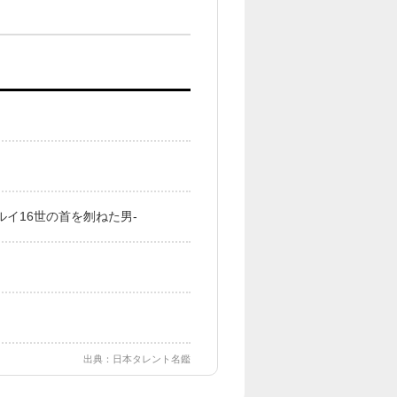
イ16世の首を刎ねた男-
出典：日本タレント名鑑