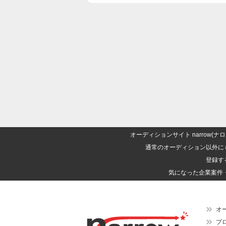
オーディションサイト narrow
通常のオーディション以外に
登録す
気になった企業案件
オ
プ