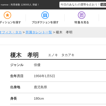
今日のあなたの運勢を占おう！
占
rrow
：利用者数 128000人 突破！
オフィス・タカ
>
所属タレント一覧
>
榎木 孝明
榎木 孝明
エノキ タカアキ
ジャンル
俳優
生年月日
1956年1月5日
出身地
鹿児島県
身長
180cm