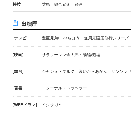
特技
乗馬 総合武術 絵画
出演歴
[テレビ]
豊臣兄弟! べらぼう 無用庵隠居修行シリーズ
[映画]
サラリーマン金太郎・暁編/魁編
[舞台]
ジャンヌ・ダルク 泣いたらあかん サンソン-ル
[著書]
エターナル・トラベラー
[WEBドラマ]
イクサガミ