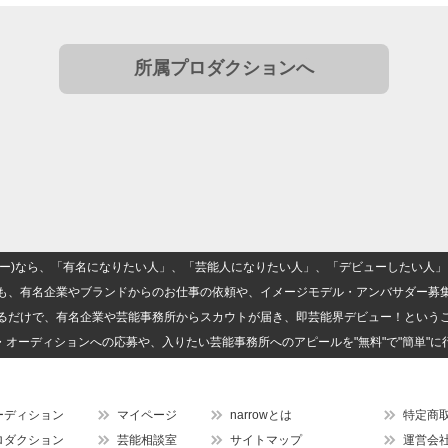
所属プロダクションへ
(ナロー)なら、「有名になりたい人」、「芸能人になりたい人」、「デビューしたい
も、有名企業やブランドからのお仕事の依頼や、イメージモデル・アンバサダー募
るだけで、有名企業や芸能事務所からスカウトが届き、即芸能界デビュー！という
・オーディションへの応募や、入りたい芸能事務所へのアピールを"無料"で"簡単"に
ーディション
マイページ
narrowとは
特定商
ロダクション
芸能相談室
サイトマップ
運営会