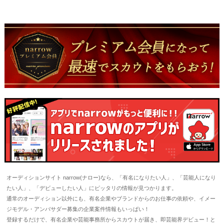
オーディションサイト narrow(ナロー)なら、「有名になりたい人」、「芸能人になり
たい人」、「デビューしたい人」にピッタリの情報が見つかります。
通常のオーディション以外にも、有名企業やブランドからのお仕事の依頼や、イメー
ジモデル・アンバサダー募集の企業案件情報もいっぱい！
登録するだけで、有名企業や芸能事務所からスカウトが届き、即芸能界デビュー！と