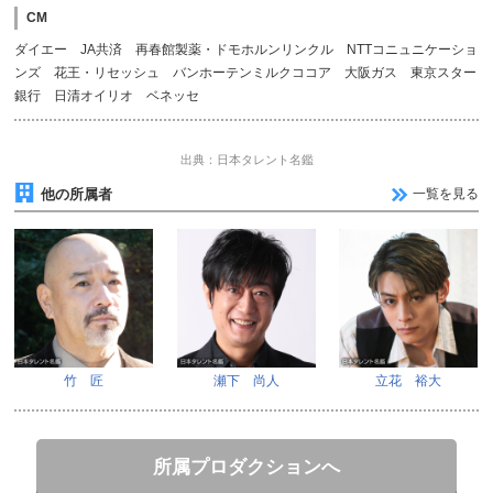
CM
ダイエー JA共済 再春館製薬・ドモホルンリンクル NTTコニュニケーショ
ンズ 花王・リセッシュ バンホーテンミルクココア 大阪ガス 東京スター
銀行 日清オイリオ ベネッセ
出典：日本タレント名鑑
他の所属者
一覧を見る
竹 匠
瀬下 尚人
立花 裕大
所属プロダクションへ