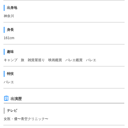
出身地
神奈川
身長
161cm
趣味
キャンプ 旅 雑貨屋巡り 映画鑑賞 バレエ鑑賞 バレエ
特技
バレエ
出演歴
テレビ
女医・優〜青空クリニック〜