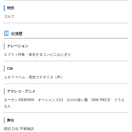
特技
ゴルフ
出演歴
ナレーション
エブリィ特集・進化するコンビニおにぎり
CM
エネファーム・電気ウナギイヌ（声）
アテレコ・アニメ
ターザン:REBORN オーシャンズ13 ゼロの使い魔 ONE PIECE ドラえ
もん
舞台
群読 口伝 平家物語