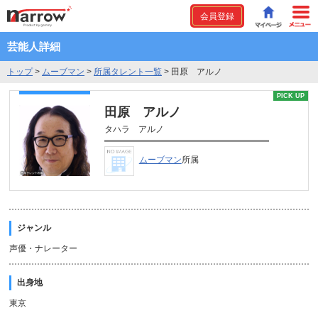
会員登録
芸能人詳細
トップ
>
ムーブマン
>
所属タレント一覧
>
田原 アルノ
PICK UP
田原 アルノ
タハラ アルノ
ムーブマン
所属
ジャンル
声優・ナレーター
出身地
東京