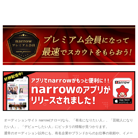
オーディションサイト narrow(ナロー)なら、「有名になりたい人」、「芸能人になり
たい人」、「デビューしたい人」にピッタリの情報が見つかります。
通常のオーディション以外にも、有名企業やブランドからのお仕事の依頼や、イメー