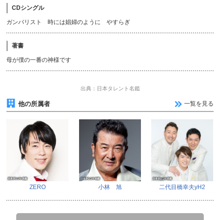
CDシングル
ガンバリスト 時には娼婦のように やすらぎ
著書
母が僕の一番の神様です
出典：日本タレント名鑑
他の所属者
一覧を見る
ZERO
小林 旭
二代目橋幸夫yH2