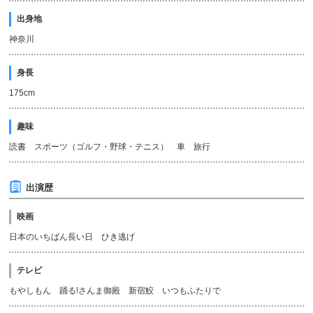
出身地
神奈川
身長
175cm
趣味
読書 スポーツ（ゴルフ・野球・テニス） 車 旅行
出演歴
映画
日本のいちばん長い日 ひき逃げ
テレビ
もやしもん 踊る!さんま御殿 新宿鮫 いつもふたりで