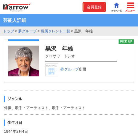
会員登録
芸能人詳細
トップ
>
夢グループ
>
所属タレント一覧
>
黒沢 年雄
PICK UP
黒沢 年雄
クロサワ トシオ
夢グループ
所属
ジャンル
俳優、歌手・アーティスト、歌手・アーティスト
生年月日
1944年2月4日