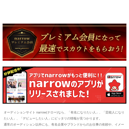
オーディションサイト narrow(ナロー)なら、「有名になりたい人」、「芸能人になり
たい人」、「デビューしたい人」にピッタリの情報が見つかります。
通常のオーディション以外にも、有名企業やブランドからのお仕事の依頼や、イメー