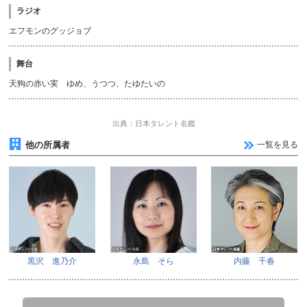
ラジオ
エフモンのグッジョブ
舞台
天狗の赤い実 ゆめ、うつつ、たゆたいの
出典：日本タレント名鑑
他の所属者
一覧を見る
黒沢 進乃介
永島 そら
内藤 千春