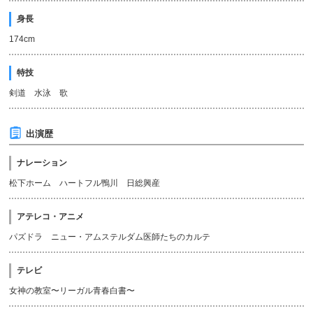
身長
174cm
特技
剣道 水泳 歌
出演歴
ナレーション
松下ホーム ハートフル鴨川 日総興産
アテレコ・アニメ
パズドラ ニュー・アムステルダム医師たちのカルテ
テレビ
女神の教室〜リーガル青春白書〜