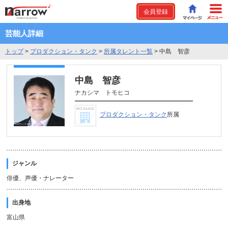
会員登録
芸能人詳細
トップ
>
プロダクション・タンク
>
所属タレント一覧
>
中島 智彦
中島 智彦
ナカシマ トモヒコ
プロダクション・タンク
所属
ジャンル
俳優、声優・ナレーター
出身地
富山県