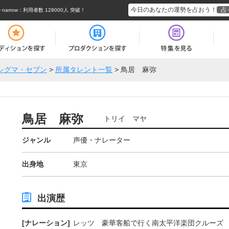
今日のあなたの運勢を占おう！
占
rrow
：利用者数 128000人 突破！
シグマ・セブン
>
所属タレント一覧
>
鳥居 麻弥
鳥居 麻弥
トリイ マヤ
ジャンル
声優・ナレーター
出身地
東京
出演歴
[ナレーション]
レッツ 豪華客船で行く南太平洋楽団クルーズ