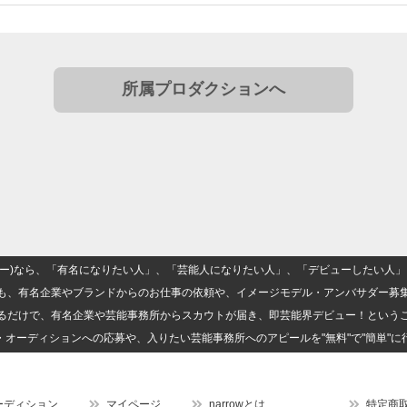
所属プロダクションへ
(ナロー)なら、「有名になりたい人」、「芸能人になりたい人」、「デビューしたい
も、有名企業やブランドからのお仕事の依頼や、イメージモデル・アンバサダー募
るだけで、有名企業や芸能事務所からスカウトが届き、即芸能界デビュー！という
・オーディションへの応募や、入りたい芸能事務所へのアピールを"無料"で"簡単"に
ーディション
マイページ
narrowとは
特定商