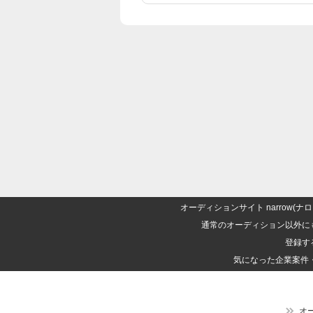
オーディションサイト narrow
通常のオーディション以外に
登録す
気になった企業案件
オ