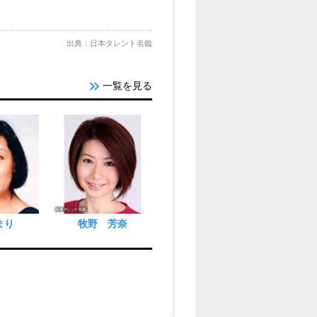
出典：日本タレント名鑑
一覧を見る
まり
牧野 芳奈