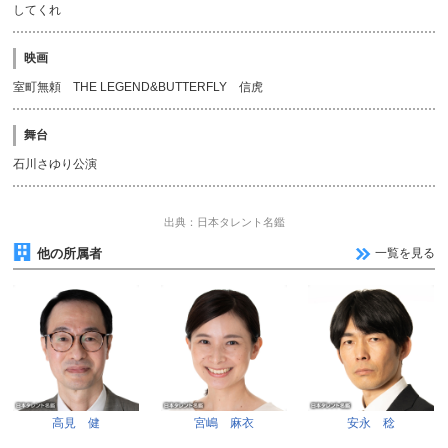
してくれ
映画
室町無頼 THE LEGEND&BUTTERFLY 信虎
舞台
石川さゆり公演
出典：日本タレント名鑑
他の所属者
一覧を見る
高見 健
宮嶋 麻衣
安永 稔