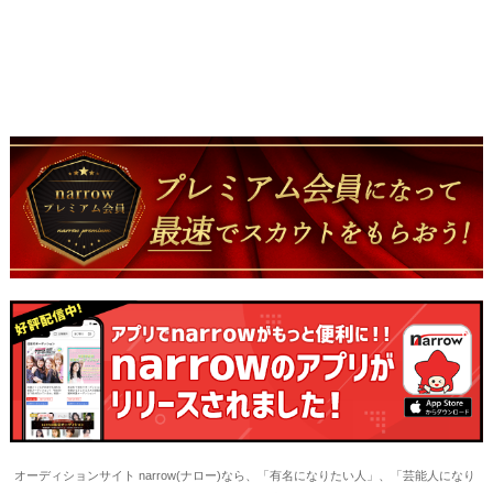
オーディションサイト narrow(ナロー)なら、「有名になりたい人」、「芸能人になり