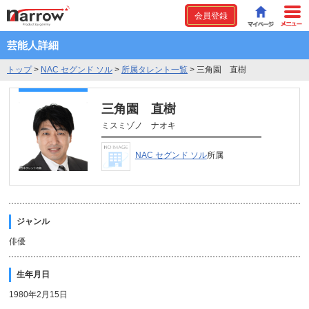
会員登録
芸能人詳細
トップ
>
NAC セグンド ソル
>
所属タレント一覧
>
三角園 直樹
三角園 直樹
ミスミゾノ ナオキ
NAC セグンド ソル
所属
ジャンル
俳優
生年月日
1980年2月15日