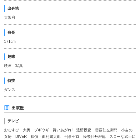
出身地
大阪府
身長
171cm
趣味
映画 写真
特技
ダンス
出演歴
テレビ
おむすび 大奥 ブギウギ 舞いあがれ! 遺留捜査 雲霧仁左衛門 小吉の
女房 DIVER 探偵・由利麟太郎 刑事ゼロ 怪談牡丹燈籠 スローな武士に