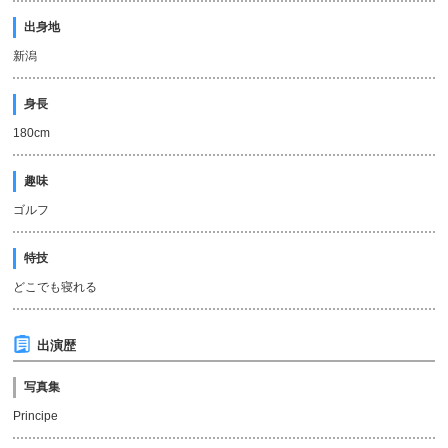
出身地
新潟
身長
180cm
趣味
ゴルフ
特技
どこでも寝れる
出演歴
写真集
Principe