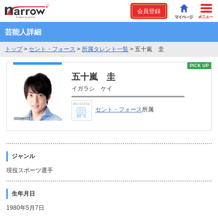
会員登録
芸能人詳細
トップ
>
セント・フォース
>
所属タレント一覧
>
五十嵐 圭
PICK UP
五十嵐 圭
イガラシ ケイ
セント・フォース
所属
ジャンル
現役スポーツ選手
生年月日
1980年5月7日