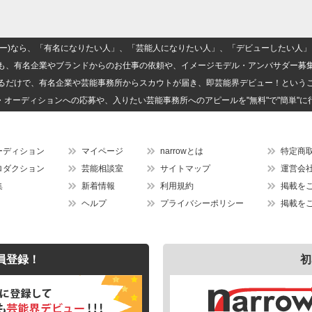
(ナロー)なら、「有名になりたい人」、「芸能人になりたい人」、「デビューしたい
も、有名企業やブランドからのお仕事の依頼や、イメージモデル・アンバサダー募
るだけで、有名企業や芸能事務所からスカウトが届き、即芸能界デビュー！という
・オーディションへの応募や、入りたい芸能事務所へのアピールを"無料"で"簡単"に
ーディション
マイページ
narrowとは
特定商
ロダクション
芸能相談室
サイトマップ
運営会
集
新着情報
利用規約
掲載を
ヘルプ
プライバシーポリシー
掲載を
員登録！
初