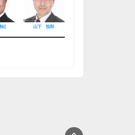
勝紀
山下 悦郎