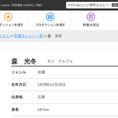
今日のあなたの運勢を占おう！
占
rrow
：利用者数 128000人 突破！
イズム
>
所属タレント一覧
>
森 光冬
森 光冬
モリ テルフユ
ジャンル
俳優
生年月日
1978年12月26日
出身地
兵庫
身長
167cm