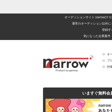
オーディションサイト narrow
通常のオーディション以外に
登録す
気になった企業案件
オ
プ
特
いますぐ無料会