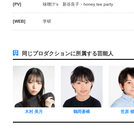
[PV]
味噌汁's 新谷良子・honey tee party
[WEB]
学研
同じプロダクションに所属する芸能人
木村 美月
鶴岡蒼峨
笠原 