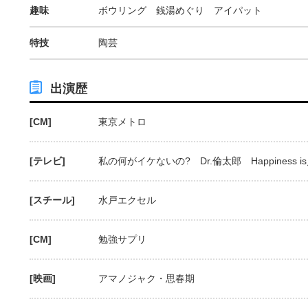
趣味
ボウリング 銭湯めぐり アイパット
特技
陶芸
出演歴
[CM]
東京メトロ
[テレビ]
私の何がイケないの? Dr.倫太郎 Happiness i
[スチール]
水戸エクセル
[CM]
勉強サプリ
[映画]
アマノジャク・思春期