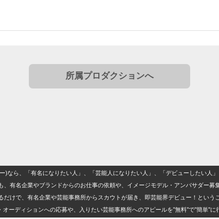
所属プロダクションへ
(ナロー)なら、「有名になりたい人」、「芸能人になりたい人」、「デビューしたい
も、有名企業やブランドからのお仕事の依頼や、イメージモデル・アンバサダー募
るだけで、有名企業や芸能事務所からスカウトが届き、即芸能界デビュー！という
・オーディションへの応募や、入りたい芸能事務所へのアピールを"無料"で"簡単"に