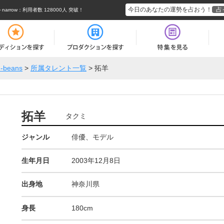
今日のあなたの運勢を占おう！
占
rrow
：利用者数 128000人 突破！
J-beans
>
所属タレント一覧
>
拓羊
拓羊
タクミ
ジャンル
俳優、モデル
生年月日
2003年12月8日
出身地
神奈川県
身長
180cm