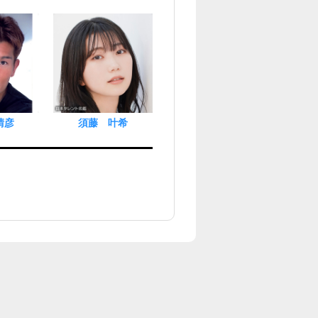
晴彦
須藤 叶希