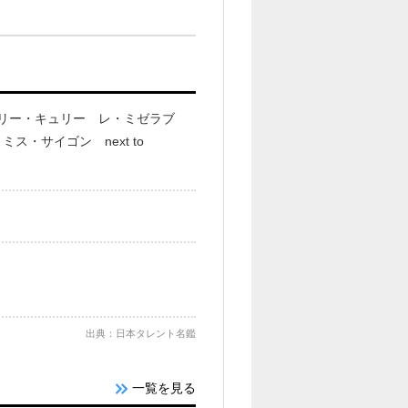
 マリー・キュリー レ・ミゼラブ
・サイゴン next to
出典：日本タレント名鑑
一覧を見る