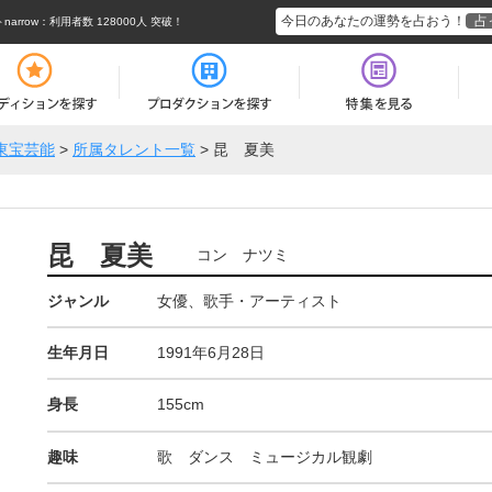
今日のあなたの運勢を占おう！
占
rrow
：利用者数 128000人 突破！
東宝芸能
>
所属タレント一覧
>
昆 夏美
昆 夏美
コン ナツミ
ジャンル
女優、歌手・アーティスト
生年月日
1991年6月28日
身長
155cm
趣味
歌 ダンス ミュージカル観劇