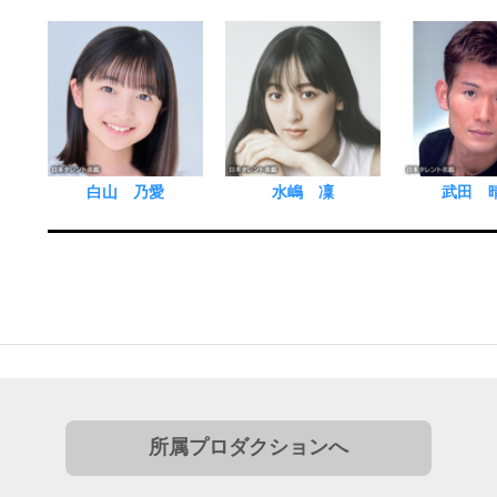
白山 乃愛
水嶋 凜
武田 
所属プロダクションへ