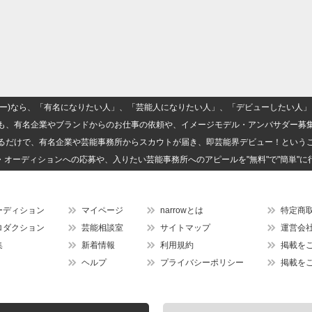
(ナロー)なら、「有名になりたい人」、「芸能人になりたい人」、「デビューしたい
も、有名企業やブランドからのお仕事の依頼や、イメージモデル・アンバサダー募
るだけで、有名企業や芸能事務所からスカウトが届き、即芸能界デビュー！という
・オーディションへの応募や、入りたい芸能事務所へのアピールを"無料"で"簡単"に
ーディション
マイページ
narrowとは
特定商
ロダクション
芸能相談室
サイトマップ
運営会
集
新着情報
利用規約
掲載を
ヘルプ
プライバシーポリシー
掲載を