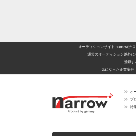
オーディションサイト narrow
通常のオーディション以外に
登録す
気になった企業案件
オ
プ
特