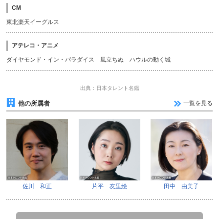
CM
東北楽天イーグルス
アテレコ・アニメ
ダイヤモンド・イン・パラダイス 風立ちぬ ハウルの動く城
出典：日本タレント名鑑
他の所属者
一覧を見る
佐川 和正
片平 友里絵
田中 由美子