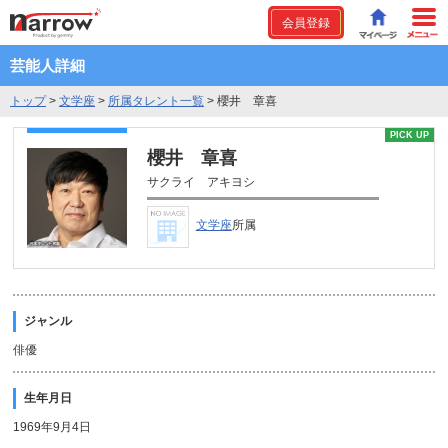
会員登録
芸能人詳細
トップ
>
文学座
>
所属タレント一覧
>
櫻井 章喜
PICK UP
櫻井 章喜
サクライ アキヨシ
文学座
所属
ジャンル
俳優
生年月日
1969年9月4日