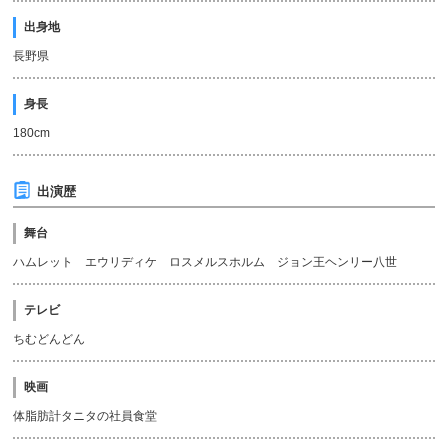
出身地
長野県
身長
180cm
出演歴
舞台
ハムレット エウリディケ ロスメルスホルム ジョン王ヘンリー八世
テレビ
ちむどんどん
映画
体脂肪計タニタの社員食堂