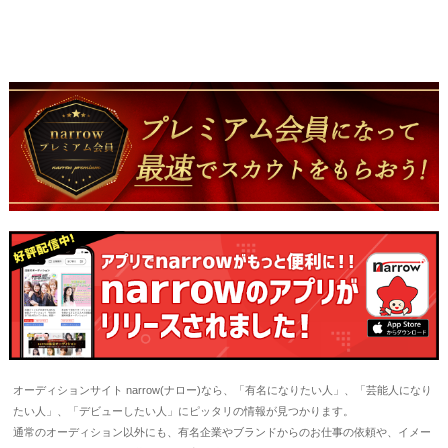
オーディションサイト narrow(ナロー)なら、「有名になりたい人」、「芸能人になり
たい人」、「デビューしたい人」にピッタリの情報が見つかります。
通常のオーディション以外にも、有名企業やブランドからのお仕事の依頼や、イメー