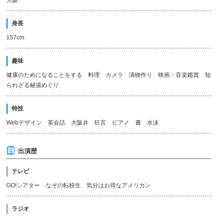
大阪
身長
157cm
趣味
健康のためになることをする 料理 カメラ 漬物作り 映画・音楽鑑賞 知
られざる秘湯めぐり
特技
Webデザイン 英会話 大阪弁 狂言 ピアノ 書 水泳
出演歴
テレビ
GO!シアター なぞの転校生 気分はお得なアメリカン
ラジオ