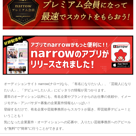
オーディションサイト narrow(ナロー)なら、「有名になりたい人」、「芸能人になり
たい人」、「デビューしたい人」にピッタリの情報が見つかります。
通常のオーディション以外にも、有名企業やブランドからのお仕事の依頼や、イメー
ジモデル・アンバサダー募集の企業案件情報もいっぱい！
登録するだけで、有名企業や芸能事務所からスカウトが届き、即芸能界デビュー！と
いうことも！
気になった企業案件・オーディションへの応募や、入りたい芸能事務所へのアピール
を"無料"で"簡単"に行うことができます。