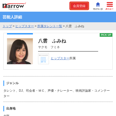
会員登録
芸能人詳細
トップ
>
ヒップスター
>
所属タレント一覧
>
八雲 ふみね
PICK UP
八雲 ふみね
ヤクモ フミネ
ヒップスター
所属
ジャンル
タレント、DJ、司会者・ＭＣ、声優・ナレーター、映画評論家・コメンテー
ター
出身地