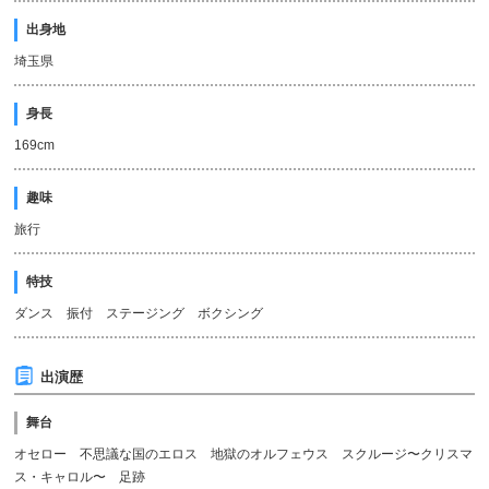
出身地
埼玉県
身長
169cm
趣味
旅行
特技
ダンス 振付 ステージング ボクシング
出演歴
舞台
オセロー 不思議な国のエロス 地獄のオルフェウス スクルージ〜クリスマ
ス・キャロル〜 足跡