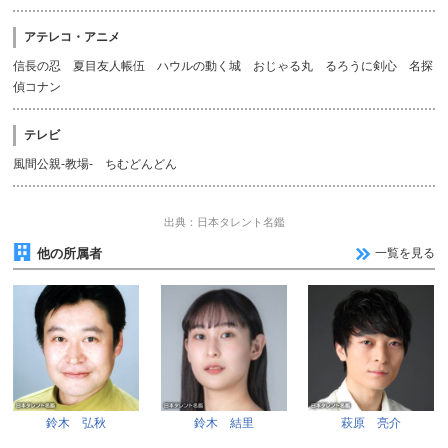
アテレコ・アニメ
信長の忍 夏目友人帳伍 ハウルの動く城 おじゃる丸 るろうに剣心 名探
偵コナン
テレビ
風間公親-教場- ちむどんどん
出典：日本タレント名鑑
他の所属者
一覧を見る
鈴木 弘秋
鈴木 結里
萩原 亮介