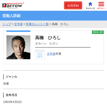
会員登録
芸能人詳細
トップ
>
文学座
>
所属タレント一覧
>
高橋 ひろし
PICK UP
高橋 ひろし
タカハシ ヒロシ
文学座
所属
ジャンル
俳優
生年月日
1963年4月6日