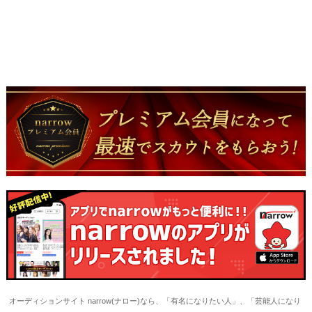
オーディションサイト narrow(ナロー)なら、「有名になりたい人」、「芸能人になり