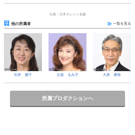
出典：日本タレント名鑑
他の所属者
一覧を見る
石井 麗子
古坂 るみ子
大原 康裕
所属プロダクションへ