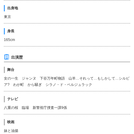
出身地
東京
身長
165cm
出演歴
舞台
女の一生 ジャンヌ 下谷万年町物語 山羊…それって…もしかして…シルビ
ア? わが町 から騒ぎ シラノ・ド・ベルジュラック
テレビ
八重の桜 臨場 新警視庁捜査一課9係
映画
妹と油揚