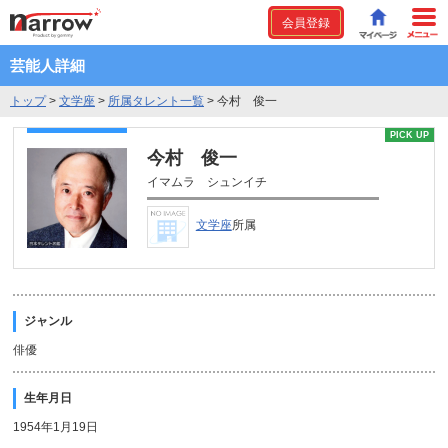
会員登録
芸能人詳細
トップ
>
文学座
>
所属タレント一覧
>
今村 俊一
PICK UP
今村 俊一
イマムラ シュンイチ
文学座
所属
ジャンル
俳優
生年月日
1954年1月19日