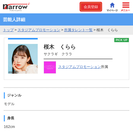
会員登録
芸能人詳細
トップ
>
スタジアムプロモーション
>
所属タレント一覧
>
桜木 くらら
PICK UP
桜木 くらら
サクラギ クララ
スタジアムプロモーション
所属
ジャンル
モデル
身長
162cm