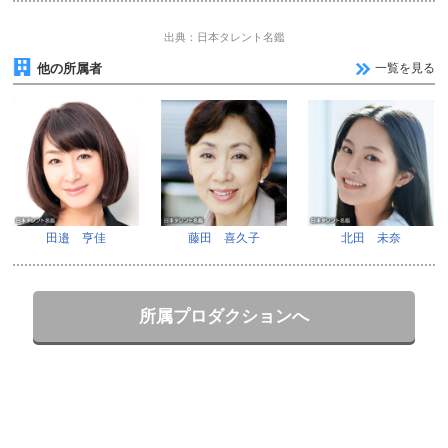
出典：日本タレント名鑑
他の所属者
一覧を見る
田邉 亨佳
藤田 喜久子
北田 未奈
所属プロダクションへ