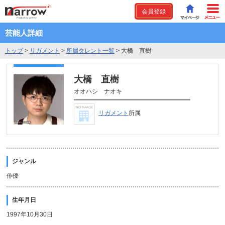
会員登録
芸能人詳細
トップ
>
リガメント
>
所属タレント一覧
>
大橋 直樹
大橋 直樹
オオハシ ナオキ
リガメント
所属
ジャンル
俳優
生年月日
1997年10月30日