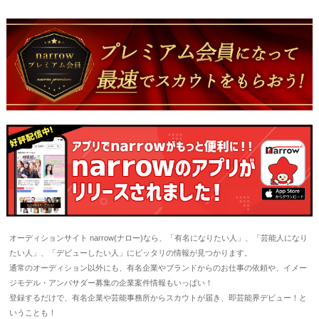
オーディションサイト narrow(ナロー)なら、「有名になりたい人」、「芸能人になり
たい人」、「デビューしたい人」にピッタリの情報が見つかります。
通常のオーディション以外にも、有名企業やブランドからのお仕事の依頼や、イメー
ジモデル・アンバサダー募集の企業案件情報もいっぱい！
登録するだけで、有名企業や芸能事務所からスカウトが届き、即芸能界デビュー！と
いうことも！