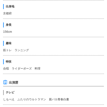
出身地
京都府
身長
156cm
趣味
筋トレ ランニング
特技
合唱 ライダーポーズ 料理
出演歴
テレビ
しもべえ ふたりのウルトラマン 親バカ青春白書