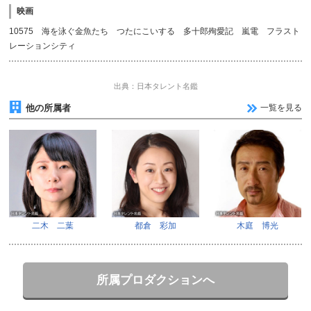
映画
10575 海を泳ぐ金魚たち つたにこいする 多十郎殉愛記 嵐電 フラスト
レーションシティ
出典：日本タレント名鑑
他の所属者
一覧を見る
二木 二葉
都倉 彩加
木庭 博光
所属プロダクションへ