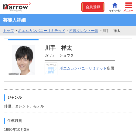
会員登録
芸能人詳細
トップ
>
ポエムカンパニーリミテッド
>
所属タレント一覧
>
川手 祥太
川手 祥太
カワテ ショウタ
ポエムカンパニーリミテッド
所属
ジャンル
俳優、タレント、モデル
生年月日
1990年10月3日