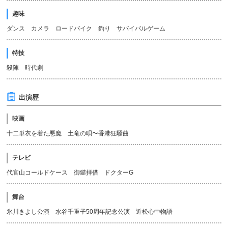
趣味
ダンス カメラ ロードバイク 釣り サバイバルゲーム
特技
殺陣 時代劇
出演歴
映画
十二単衣を着た悪魔 土竜の唄〜香港狂騒曲
テレビ
代官山コールドケース 御鑓拝借 ドクターG
舞台
氷川きよし公演 水谷千重子50周年記念公演 近松心中物語